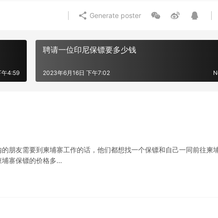
Generate poster
聘请一位印尼保镖要多少钱
午4:59
2023年6月16日 下午7:02
N
内的朋友需要到柬埔寨工作的话，他们都想找一个保镖和自己一同前往柬
柬埔寨保镖的价格多…