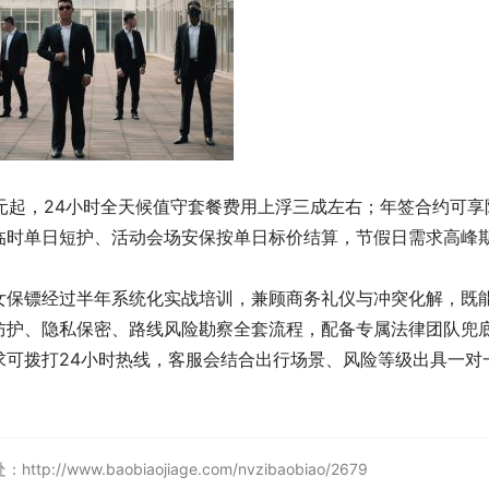
0元起，24小时全天候值守套餐费用上浮三成左右；年签合约可享
临时单日短护、活动会场安保按单日标价结算，节假日需求高峰
女保镖经过半年系统化实战培训，兼顾商务礼仪与冲突化解，既
防护、隐私保密、路线风险勘察全套流程，配备专属法律团队兜
求可拨打24小时热线，客服会结合出行场景、风险等级出具一对
w.baobiaojiage.com/nvzibaobiao/2679