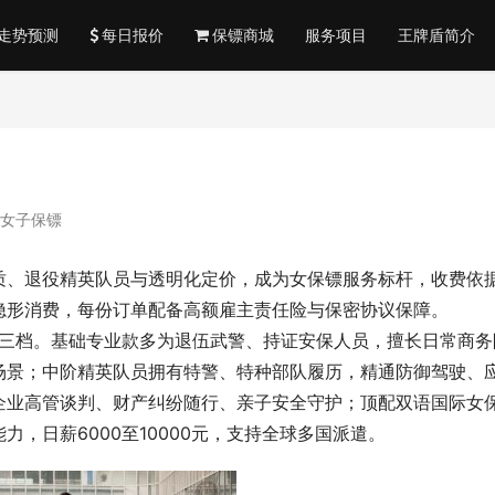
走势预测
每日报价
保镖商城
服务项目
王牌盾简介
女子保镖
质、退役精英队员与透明化定价，成为女保镖服务标杆，收费依
隐形消费，每份订单配备高额雇主责任险与保密协议保障。
为三档。基础专业款多为退伍武警、持证安保人员，擅长日常商务
场景；中阶精英队员拥有特警、特种部队履历，精通防御驾驶、
适合企业高管谈判、财产纠纷随行、亲子安全守护；顶配双语国际女
，日薪6000至10000元，支持全球多国派遣。