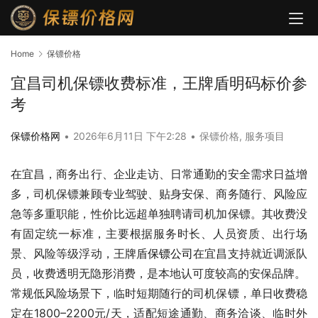
Home
保镖价格
宜昌司机保镖收费标准，王牌盾明码标价参
考
保镖价格网
•
2026年6月11日 下午2:28
•
保镖价格
,
服务项目
在宜昌，商务出行、企业走访、日常通勤的安全需求日益增
多，司机保镖兼顾专业驾驶、贴身安保、商务随行、风险应
急等多重职能，性价比远超单独聘请司机加保镖。其收费没
有固定统一标准，主要根据服务时长、人员资质、出行场
景、风险等级浮动，王牌盾
保镖公司
在宜昌支持就近调派队
员，收费透明无隐形消费，是本地认可度较高的安保品牌。
常规低风险场景下，临时短期随行的司机保镖，单日收费稳
定在1800–2200元/天，适配短途通勤、商务洽谈、临时外