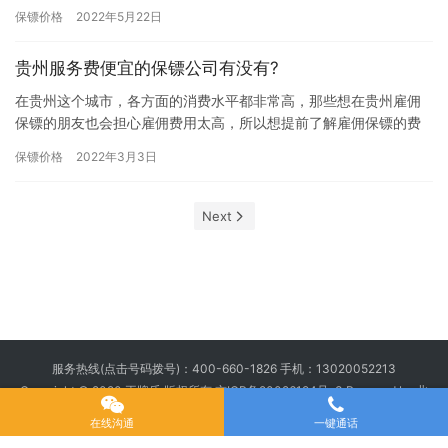
一天”，或者“请保镖多少钱一个月”，因为大多数客户都是第一…
保镖价格
2022年5月22日
贵州服务费便宜的保镖公司有没有?
在贵州这个城市，各方面的消费水平都非常高，那些想在贵州雇佣
保镖的朋友也会担心雇佣费用太高，所以想提前了解雇佣保镖的费
用，然后从这些保镖公司中选择一个雇佣费用比较低的公司合作，
保镖价格
2022年3月3日
那贵州…
Next
服务热线(点击号码拨号)：
400-660-1826
手机：
13020052213
Copyright © 2020 王牌盾 版权所有
京ICP备20026194号-3
Powered by 北
京王牌盾安全顾问集团有限公司
在线沟通
一键通话