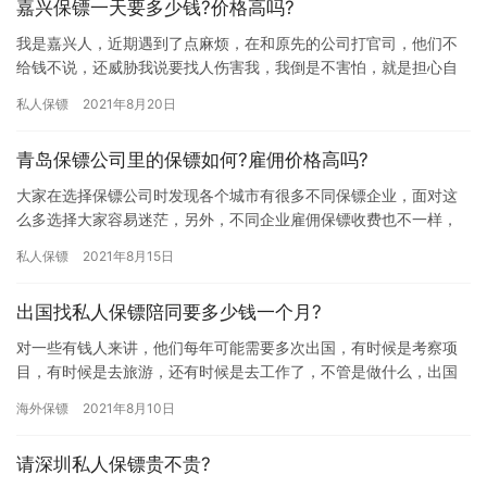
嘉兴保镖一天要多少钱?价格高吗?
我是嘉兴人，近期遇到了点麻烦，在和原先的公司打官司，他们不
给钱不说，还威胁我说要找人伤害我，我倒是不害怕，就是担心自
己的家人，听他们说遇到这样的事情雇佣保镖可以保护我们，那嘉
私人保镖
2021年8月20日
兴保镖…
青岛保镖公司里的保镖如何?雇佣价格高吗?
大家在选择保镖公司时发现各个城市有很多不同保镖企业，面对这
么多选择大家容易迷茫，另外，不同企业雇佣保镖收费也不一样，
所以大家在雇佣保镖时都想弄清楚雇佣价格，那青岛保镖公司里的
私人保镖
2021年8月15日
保镖如…
出国找私人保镖陪同要多少钱一个月?
对一些有钱人来讲，他们每年可能需要多次出国，有时候是考察项
目，有时候是去旅游，还有时候是去工作了，不管是做什么，出国
他们都喜欢带保镖，那出国找私人保镖陪同要多少钱一个月? 对于很
海外保镖
2021年8月10日
多…
请深圳私人保镖贵不贵?