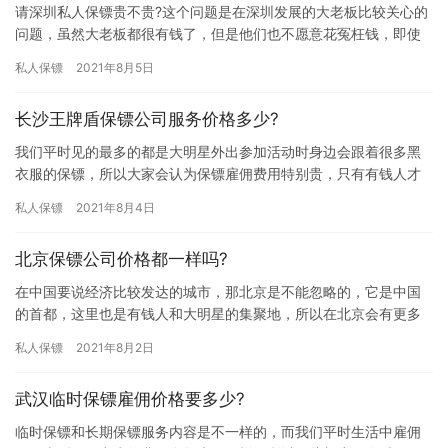
请深圳私人保镖贵不贵?这个问题是在深圳发展的大老板比较关心的
问题，虽然大老板都很有钱了，但是他们也不愿意花冤枉钱，即使
要雇佣私人保镖也想找价格合理的公司合作，那请深圳私人保镖贵
私人保镖
2021年8月5日
不贵…
长沙王牌盾保镖公司服务价格多少?
我们平时见的最多的都是大明星外出参加活动时身边会跟着很多黑
衣服的保镖，所以大家会认为保镖雇佣费用特别贵，只有有钱人才
可以雇佣的起，究竟长沙王牌盾保镖公司服务价格多少?一起了解下
私人保镖
2021年8月4日
吧。…
北京保镖公司价格都一样吗?
在中国要说经济比较发达的城市，那北京是不能忽略的，它是中国
的首都，这里也是有钱人和大明星的集聚地，所以在北京会有更多
人小企业雇佣保镖来保护自己的人身安全，对想雇佣保镖的朋友来
私人保镖
2021年8月2日
讲，他…
武汉临时保镖雇佣价格要多少?
临时保镖和长期保镖服务内容是不一样的，而我们平时生活中雇佣