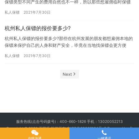
保镖类型不同产生的费用自然也不一样，所以那些想雇佣临时保镖
的朋友都对它的雇佣费用比较关注，究竟武汉临时保镖雇佣价格要
私人保镖
2021年7月30日
多少?…
杭州私人保镖的报价要多少?
杭州私人保镖的报价要多少?那些在杭州发展的朋友都想雇佣本地的
保镖来保护自己的人身和财产安全，毕竟在当地找保镖会更方便
些，但是他们又担心杭州当地私人保镖雇佣费用太高，究竟杭州私
私人保镖
2021年7月30日
人保镖…
Next
服务热线(点击号码拨号)：
400-660-1826
手机：
13020052213
Copyright © 2020 王牌盾 版权所有
京ICP备20026194号-3
Powered by 北
京王牌盾安全顾问集团有限公司
在线沟通
一键通话