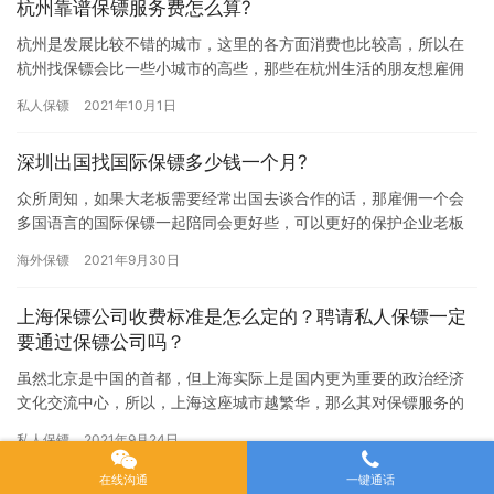
杭州靠谱保镖服务费怎么算?
杭州是发展比较不错的城市，这里的各方面消费也比较高，所以在
杭州找保镖会比一些小城市的高些，那些在杭州生活的朋友想雇佣
保镖又害怕费用太高，究竟杭州靠谱保镖服务费怎么算?下面我们和
私人保镖
2021年10月1日
杭州…
深圳出国找国际保镖多少钱一个月?
众所周知，如果大老板需要经常出国去谈合作的话，那雇佣一个会
多国语言的国际保镖一起陪同会更好些，可以更好的保护企业老板
的人身和财产安全，所以现在深圳多半老板会雇佣国际保镖来保护
海外保镖
2021年9月30日
自己，…
上海保镖公司收费标准是怎么定的？聘请私人保镖一定
要通过保镖公司吗？
虽然北京是中国的首都，但上海实际上是国内更为重要的政治经济
文化交流中心，所以，上海这座城市越繁华，那么其对保镖服务的
需求也就越大。除了一些大型的政界商界会议，以及体育盛世，演
私人保镖
2021年9月24日
唱会之…
在线沟通
一键通话