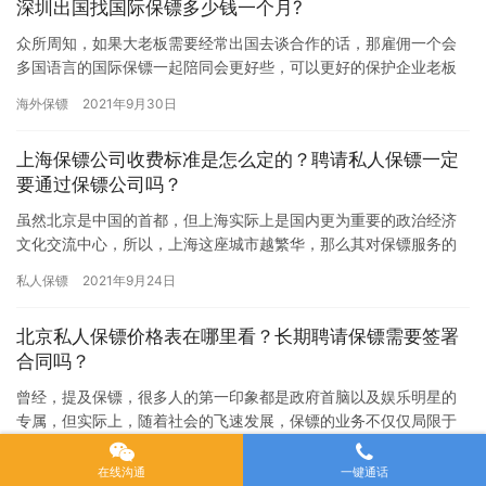
深圳出国找国际保镖多少钱一个月?
众所周知，如果大老板需要经常出国去谈合作的话，那雇佣一个会
多国语言的国际保镖一起陪同会更好些，可以更好的保护企业老板
的人身和财产安全，所以现在深圳多半老板会雇佣国际保镖来保护
海外保镖
2021年9月30日
自己，…
上海保镖公司收费标准是怎么定的？聘请私人保镖一定
要通过保镖公司吗？
虽然北京是中国的首都，但上海实际上是国内更为重要的政治经济
文化交流中心，所以，上海这座城市越繁华，那么其对保镖服务的
需求也就越大。除了一些大型的政界商界会议，以及体育盛世，演
私人保镖
2021年9月24日
唱会之…
北京私人保镖价格表在哪里看？长期聘请保镖需要签署
合同吗？
曾经，提及保镖，很多人的第一印象都是政府首脑以及娱乐明星的
专属，但实际上，随着社会的飞速发展，保镖的业务不仅仅局限于
一些特殊行业的特殊人群，特别是在北京这样人员复杂且飞速发展
私人保镖
2021年9月21日
的城市…
在线沟通
一键通话