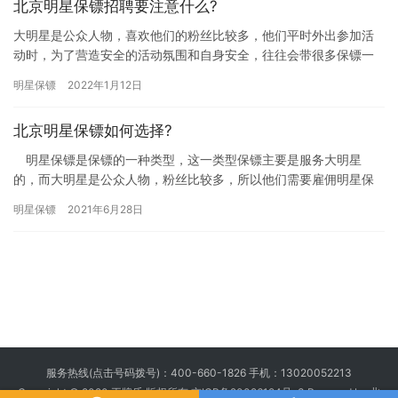
北京明星保镖招聘要注意什么?
大明星是公众人物，喜欢他们的粉丝比较多，他们平时外出参加活
动时，为了营造安全的活动氛围和自身安全，往往会带很多保镖一
起参加活动，所以说明星保镖的需求量是非常大的，北京保镖公司
明星保镖
2022年1月12日
也在大…
北京明星保镖如何选择?
明星保镖是保镖的一种类型，这一类型保镖主要是服务大明星
的，而大明星是公众人物，粉丝比较多，所以他们需要雇佣明星保
镖时刻保护自己的人身安全，那北京明星保镖如何选择? 明星作
明星保镖
2021年6月28日
为观…
服务热线(点击号码拨号)：
400-660-1826
手机：
13020052213
Copyright © 2020 王牌盾 版权所有
京ICP备20026194号-3
Powered by 北