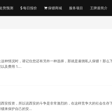
走势预测
每日报价
保镖商城
服务项目
王牌盾简介
生这种情况时，请记住您还有另外一种选择，那就是雇佣私人保镖！那么
及费用 1….
到西安投资，所以说西安的斗争是非常激烈的，在这样竞争大的社会生存
保镖来保护自己的安…