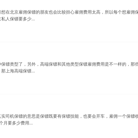
些想在北京雇佣保镖的朋友也会比较担心雇佣费用太高，所以每个想雇佣
京私人保镖要多少…
种保镖类型了，另外，高端保镖和其他类型保镖雇佣费用是不一样的，那
，那上海高端保镖…
其实司机保镖的意思是保镖既要有保镖技能，也要会开车，雇佣一个保镖
个月要多少费用…