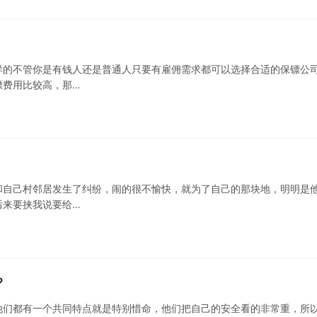
样的不管你是有钱人还是普通人只要有雇佣需求都可以选择合适的保镖公
镖费用比较高，那…
和自己村邻居发生了纠纷，闹的很不愉快，就为了自己的那块地，明明是
后来要挟我说要给…
?
他们都有一个共同特点就是特别惜命，他们把自己的安全看的非常重，所