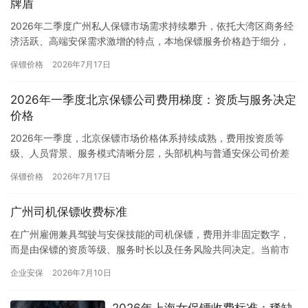
牌盾
2026年二季度广州私人保镖市场需求持续攀升，依托大湾区商务经
济活跃、高端安保需求激增的特点，本地保镖服务价格趋于细分，
但市场普遍存在定价混乱、高价低配、隐形收费等乱象。综合二季
保镖价格
2026年7月17日
度…
2026年一季度北京保镖公司费用梯度：资质与服务决定
价格
2026年一季度，北京保镖市场价格体系持续成熟，费用按资质等
级、人员背景、服务模式清晰分层，头部机构与普通安保公司价差
显著，长期合作性价比更高。一、高端标杆层：国际认证+特种退役
保镖价格
2026年7月17日
团…
广州司机保镖收费标准
在广州雇佣兼具驾驶与安保技能的司机保镖，费用并非固定数字，
而是由保镖的资质等级、服务时长以及任务风险共同决定。当前市
场行情显示，司机保镖的月薪普遍在1.5万元至3万元之间。一、基
企业安保
2026年7月10日
础…