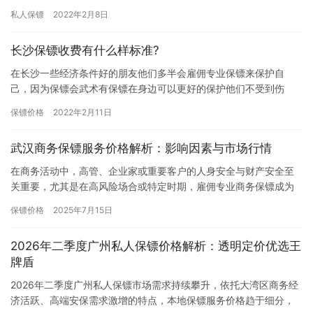
雇主人身安全不受伤害，但这也只是在电视上看到的，大家会问“兰
私人保镖
2022年2月8日
州保…
长沙保镖收费有什么样标准?
在长沙一些经济条件好的朋友他们多半会雇佣专业保镖来保护自
己，因为保镖会武术有保镖在身边可以更好的保护他们不受到伤
害，所以现在雇佣保镖的人是越来越多了，所以长沙出了很多保镖
保镖价格
2022年2月11日
公司，不同…
武汉商务保镖服务价格解析：影响因素与市场行情
在商务活动中，高管、企业家或重要客户的人身安全与财产安全至
关重要，尤其是在高风险场合或特定时期，雇佣专业商务保镖成为
许多人的选择。武汉作为中部地区的经济中心，商务保镖市场需求
保镖价格
2025年7月15日
逐渐增…
2026年二季度广州私人保镖价格解析：透明定价优选王
牌盾
2026年二季度广州私人保镖市场需求持续攀升，依托大湾区商务经
济活跃、高端安保需求激增的特点，本地保镖服务价格趋于细分，