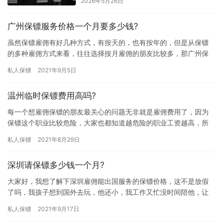
2026年5月26日
广州保镖服务价格一个月要多少钱?
虽然保镖雇佣有好几种方式，有按天的，也有按年的，但是从保镖
的多种雇佣方式来看，往往选择按月雇佣的朋友比较多，那广州保
镖服务价格一个月要多少钱?这样的雇佣方式会不会比较划算呢? 一
私人保镖
2021年9月5日
般…
温州临时保镖费用高吗?
每一个想雇佣保镖的朋友最关心的问题无非就是雇佣费用了，因为
保镖这个职业比较危险，大家也都知道越危险的职业工资越高，所
以那些想雇佣保镖的朋友都想提前了解下雇佣保镖费用，究竟温州
私人保镖
2021年8月29日
临时保…
深圳请保镖多少钱一个月?
大家好，我想了解下深圳雇佣能出国服务的保镖价格，这不是放假
了吗，我孩子想到国外去玩，他还小，我工作又忙没时间陪他，让
他自己去国外又担心他的人身安危，听朋友说可以雇佣保镖陪孩子
私人保镖
2021年9月17日
一起去…