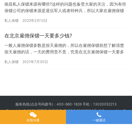
南昌私人保镖来源有哪些?这样的问题也备受大家的关注，因为有些
保镖公司的保镖来源是退伍军人或者特种兵，所以大家在雇佣保镖
前都想提前了解下保镖公司保镖来源情况，都想选择一个合适的保
私人保镖
2022年2月12日
镖公…
在北京雇佣保镖一天要多少钱?
一般人雇佣保镖多数是按天雇佣的，所以在雇佣保镖前想了解清楚
按天雇佣的话，一天的费用贵不贵，究竟在北京雇佣保镖一天要多
少钱?下面我们和王牌盾保镖公司小编一起来详细的了解下吧。 要雇
私人保镖
2021年7月30日
佣…
服务热线(点击号码拨号)：
400-660-1826
手机：
13020052213
Copyright © 2020 王牌盾 版权所有
京ICP备20026194号-3
Powered by 北
京王牌盾安全顾问集团有限公司
在线沟通
一键通话