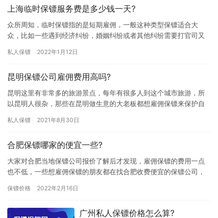
上海临时保镖服务费是多少钱一天?
众所周知，临时保镖指的是短期雇佣，一般这种类型保镖适合大
众，比如一些遇到经济纠纷，婚姻纠纷或者其他纠纷需要打官司又
担心对方使坏伤害自己，这个时候都可以选择雇佣临时保镖来保护
私人保镖
2022年1月12日
自己，那…
昆明保镖公司雇佣费用高吗?
昆明这里有非常多的旅游景点，每年有很多人到这个城市旅游，所
以昆明人很杂，那些在昆明做生意的大老板都想雇佣保镖来保护自
己的人身和财产安全，那昆明保镖公司雇佣费用高吗? 在国内这个大
私人保镖
2021年8月30日
体…
合肥保镖哪家的便宜一些?
大家对合肥当地保镖公司报价了解后才发现，雇佣保镖的费用一点
也不低，一些想雇佣保镖的朋友都在找合肥收费便宜的保镖公司，
但是由于自己对保镖行业不够了解，所以不知道合肥保镖哪家的便
保镖价格
2022年2月16日
宜一些…
广州私人保镖价格怎么算?