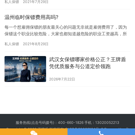
私人保镖
2021年7月29日
要多少…
温州临时保镖费用高吗?
每一个想雇佣保镖的朋友最关心的问题无非就是雇佣费用了，因为
保镖这个职业比较危险，大家也都知道越危险的职业工资越高，所
以那些想雇佣保镖的朋友都想提前了解下雇佣保镖费用，究竟温州
私人保镖
2021年8月29日
临时保…
武汉女保镖哪家价格公正？王牌盾
凭优质服务与公道定价领跑
2026年7月22日
服务热线(点击号码拨号)：
400-660-1826
手机：
13020052213
Copyright © 2020 王牌盾 版权所有
京ICP备20026194号-3
Powered by 北
京王牌盾安全顾问集团有限公司