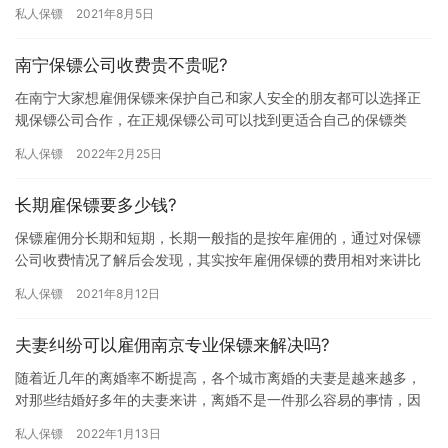
多，这让大家在选择时比较迷茫，不知道南宁保镖哪家价格合理? 目
私人保镖
2021年8月5日
前…
南宁保镖公司收费贵不贵呢?
在南宁大家想雇佣保镖来保护自己和家人安全的朋友都可以选择正
规保镖公司合作，在正规保镖公司可以找到更适合自己的保镖类
型，大家在雇佣保镖前会先了解下雇佣费用问题，那么，南宁保镖
私人保镖
2022年2月25日
公司收费…
长期雇保镖要多少钱?
保镖雇佣分长期和短期，长期一般指的是按年雇佣的，通过对保镖
公司收费情况了解后会发现，其实按年雇佣保镖的费用相对来讲比
较划算一些，究竟长期雇保镖要多少钱?下面我们一起来详细了解下
私人保镖
2021年8月12日
吧。…
夫妻纠纷可以雇佣南京专业保镖来解决吗?
随着近几年的离婚率不断提高，各个城市离婚的夫妻是越来越多，
对那些结婚好多年的夫妻来讲，离婚不是一件那么容易的事情，因
为他们离婚会牵扯财务，债务，孩子等方面的纠纷，如果协商不一
私人保镖
2022年1月13日
致就会…