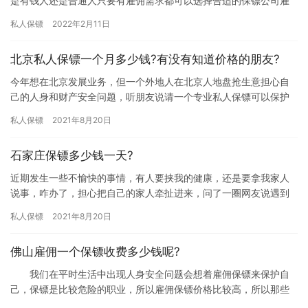
是有钱人还是普通人只要有雇佣需求都可以选择合适的保镖公司雇
佣适合自己的保镖来保护自己，但是大家会认为雇佣保镖费用比较
私人保镖
2022年2月11日
高，那…
北京私人保镖一个月多少钱?有没有知道价格的朋友?
今年想在北京发展业务，但一个外地人在北京人地盘抢生意担心自
己的人身和财产安全问题，听朋友说请一个专业私人保镖可以保护
自己的人身安危，那么，北京私人保镖一个月多少钱?有没有知道价
私人保镖
2021年8月20日
格的…
石家庄保镖多少钱一天?
近期发生一些不愉快的事情，有人要挟我的健康，还是要拿我家人
说事，咋办了，担心把自己的家人牵扯进来，问了一圈网友说遇到
这样达到情况而已雇佣保镖来保护自己和家人，又有一些网友说雇
私人保镖
2021年8月20日
佣保镖…
佛山雇佣一个保镖收费多少钱呢?
我们在平时生活中出现人身安全问题会想着雇佣保镖来保护自
己，保镖是比较危险的职业，所以雇佣保镖价格比较高，所以那些
在佛山想雇佣保镖的朋友就想问问“佛山雇佣一个保镖收费多少钱