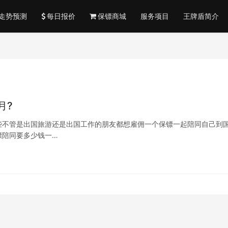
走势预测
每日报价
保镖商城
服务项目
王牌盾简介
月?
些不管是出国旅游还是出国工作的朋友都想雇佣一个保镖一起陪同自己到
镖陪同要多少钱一…