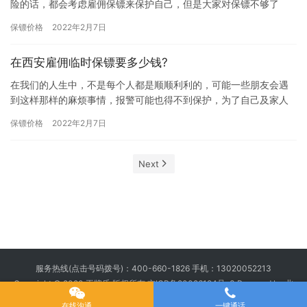
险的话，都会考虑雇佣保镖来保护自己，但是大家对保镖不够了
解，都担心雇佣费用太贵，所以雇佣保镖前都会先咨询价格高低，
保镖价格
2022年2月7日
那太原保…
在西安雇佣临时保镖要多少钱?
在我们的人生中，不是每个人都是顺顺利利的，可能一些朋友会遇
到这样那样的麻烦事情，报警可能也得不到保护，为了自己及家人
的人身安全他们也是煞费苦心，当得知临时保镖可以保护雇主人身
保镖价格
2022年2月7日
安全，…
Next
服务热线(点击号码拨号)：
400-660-1826
手机：
13020052213
Copyright © 2020 王牌盾 版权所有
京ICP备20026194号-3
Powered by 北
京王牌盾安全顾问集团有限公司
在线沟通
一键通话