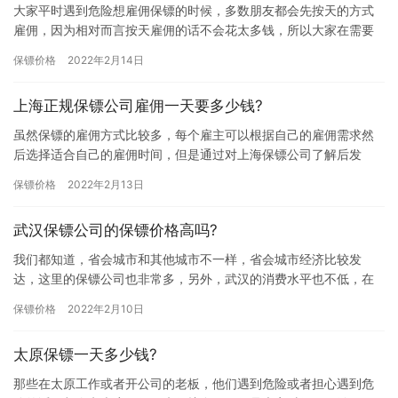
大家平时遇到危险想雇佣保镖的时候，多数朋友都会先按天的方式
雇佣，因为相对而言按天雇佣的话不会花太多钱，所以大家在需要
雇佣保镖的时候会先尝试按天雇佣的，那绍兴保镖雇佣一天要多少
保镖价格
2022年2月14日
价格?…
上海正规保镖公司雇佣一天要多少钱?
虽然保镖的雇佣方式比较多，每个雇主可以根据自己的雇佣需求然
后选择适合自己的雇佣时间，但是通过对上海保镖公司了解后发
现，其实大家雇佣保镖多半选择的是按天雇佣，雇佣几天算几天的
保镖价格
2022年2月13日
钱，那上…
武汉保镖公司的保镖价格高吗?
我们都知道，省会城市和其他城市不一样，省会城市经济比较发
达，这里的保镖公司也非常多，另外，武汉的消费水平也不低，在
武汉想雇佣保镖的朋友会担心雇佣费用比较高，所以他们在雇佣保
保镖价格
2022年2月10日
镖前会先…
太原保镖一天多少钱?
那些在太原工作或者开公司的老板，他们遇到危险或者担心遇到危