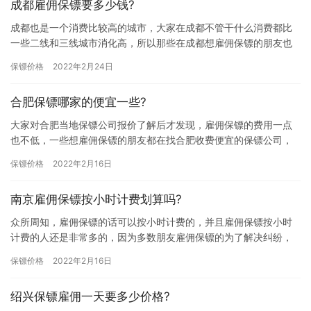
成都雇佣保镖要多少钱?
成都也是一个消费比较高的城市，大家在成都不管干什么消费都比
一些二线和三线城市消化高，所以那些在成都想雇佣保镖的朋友也
会担心在这里雇佣保镖费用比较贵，究竟成都雇佣保镖要多少钱? 雇
保镖价格
2022年2月24日
佣…
合肥保镖哪家的便宜一些?
大家对合肥当地保镖公司报价了解后才发现，雇佣保镖的费用一点
也不低，一些想雇佣保镖的朋友都在找合肥收费便宜的保镖公司，
但是由于自己对保镖行业不够了解，所以不知道合肥保镖哪家的便
保镖价格
2022年2月16日
宜一些…
南京雇佣保镖按小时计费划算吗?
众所周知，雇佣保镖的话可以按小时计费的，并且雇佣保镖按小时
计费的人还是非常多的，因为多数朋友雇佣保镖的为了解决纠纷，
比如财产纠纷，经济纠纷和债务纠纷，所以不需要雇佣太长时间，
保镖价格
2022年2月16日
那南京…
绍兴保镖雇佣一天要多少价格?