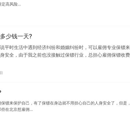
特定高风险…
多少钱一天?
说平时生活中遇到经济纠纷和婚姻纠纷时，可以雇佣专业保镖来
身安全，由于我之前也没接触过保镖行业，总担心雇佣保镖收费
问问在杭州雇佣保镖的话收费情况，那…
9日
?
佣保镖来保护自己，有了保镖在身边就不用担心自己的人身安全了，但是
那些在北京想雇佣…