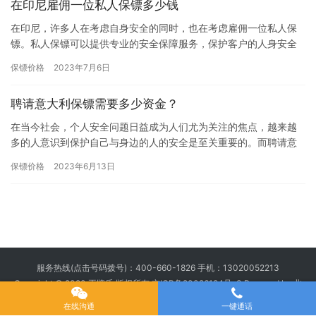
在印尼雇佣一位私人保镖多少钱
在印尼，许多人在考虑自身安全的同时，也在考虑雇佣一位私人保
镖。私人保镖可以提供专业的安全保障服务，保护客户的人身安全
和财产安全。然而，雇佣私人保镖的费用是一个重要的考虑因素。
保镖价格
2023年7月6日
下面将…
聘请意大利保镖需要多少资金？
在当今社会，个人安全问题日益成为人们尤为关注的焦点，越来越
多的人意识到保护自己与身边的人的安全是至关重要的。而聘请意
大利保镖则是一种比较先进且专业的保护方式。聘请意大利保镖所
保镖价格
2023年6月13日
需要的…
服务热线(点击号码拨号)：
400-660-1826
手机：
13020052213
Copyright © 2020 王牌盾 版权所有
京ICP备20026194号-3
Powered by 北
京王牌盾安全顾问集团有限公司
在线沟通
一键通话