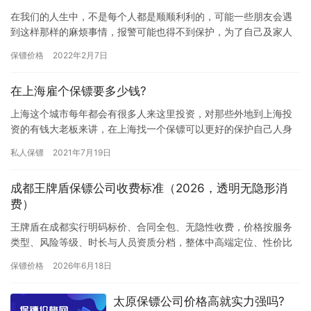
在我们的人生中，不是每个人都是顺顺利利的，可能一些朋友会遇
到这样那样的麻烦事情，报警可能也得不到保护，为了自己及家人
的人身安全他们也是煞费苦心，当得知临时保镖可以保护雇主人身
保镖价格
2022年2月7日
安全，…
在上海雇个保镖要多少钱?
上海这个城市每年都会有很多人来这里投资，对那些外地到上海投
资的有钱大老板来讲，在上海找一个保镖可以更好的保护自己人身
和财产安全，但又担心雇佣保镖费用太贵，那在上海雇个保镖要多
私人保镖
2021年7月19日
少钱?…
成都王牌盾保镖公司收费标准（2026，透明无隐形消
费）
王牌盾在成都实行明码标价、合同全包、无隐性收费，价格按服务
类型、风险等级、时长与人员资质分档，整体中高端定位、性价比
强，适合企业高管、高净值人群及商务场景。一、临时/短期（按
保镖价格
2026年6月18日
天，8…
太原保镖公司价格高就实力强吗?