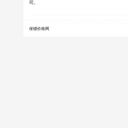
司。
原创文章，作者：保镖价格网，如若转载，请注明出处：http://ww
保镖价格网
保镖一个月多少钱
国外保镖多少钱一天
绍兴保镖雇佣价格要多少一天?
Previous
2021年8月20日 上