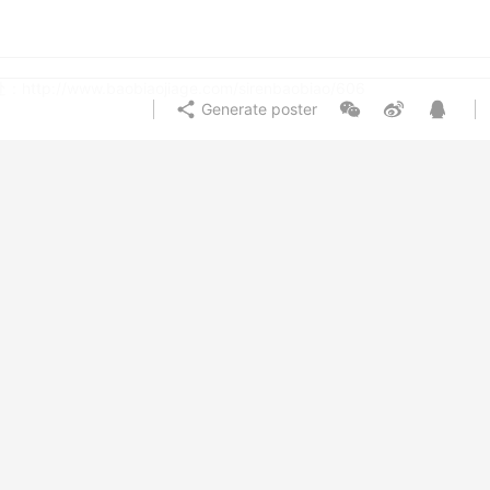
w.baobiaojiage.com/sirenbaobiao/606
Generate poster
私人保镖价格表
Like
(0)
嘉兴保镖一天要多少钱?价格高吗?
午12:27
2021年8月20日 上午12:49
N