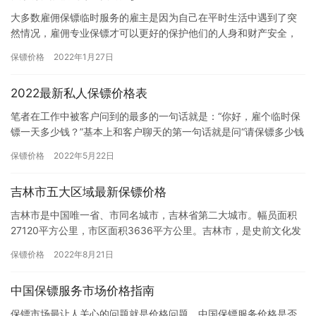
大多数雇佣保镖临时服务的雇主是因为自己在平时生活中遇到了突
然情况，雇佣专业保镖才可以更好的保护他们的人身和财产安全，
所以雇主才会选择雇佣保镖临时服务，听说长期雇佣保镖比较划
保镖价格
2022年1月27日
算，那西…
2022最新私人保镖价格表
笔者在工作中被客户问到的最多的一句话就是：“你好，雇个临时保
镖一天多少钱？”基本上和客户聊天的第一句话就是问“请保镖多少钱
一天”，或者“请保镖多少钱一个月”，因为大多数客户都是第一…
保镖价格
2022年5月22日
吉林市五大区域最新保镖价格
吉林市是中国唯一省、市同名城市，吉林省第二大城市。幅员面积
27120平方公里，市区面积3636平方公里。吉林市，是史前文化发
源地和中国满族发祥地之一。清朝末年吉林巨商牛子厚创办了中…
保镖价格
2022年8月21日
中国保镖服务市场价格指南
保镖市场最让人关心的问题就是价格问题，中国保镖服务价格是否