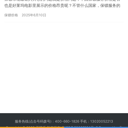
也是好莱坞电影里展示的价格昂贵呢？不管什么国家，保镖服务的
价格都是变动的，会受各种因素影响，下面为保镖行业目前的收费
保镖价格
2025年6月10日
情况，…
服务热线(点击号码拨号)：
400-660-1826
手机：
13020052213
Copyright © 2020 王牌盾 版权所有
京ICP备20026194号-3
Powered by 北