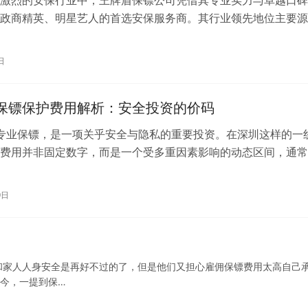
激烈的安保行业中，王牌盾保镖公司凭借其专业实力与卓越口碑
政商精英、明星艺人的首选安保服务商。其行业领先地位主要源
势：1. 严苛的人才选拔体系王牌盾…
日
P保镖保护费用解析：安全投资的价码
请专业保镖，是一项关乎安全与隐私的重要投资。在深圳这样的一
费用并非固定数字，而是一个受多重因素影响的动态区间，通常
3000元至上万元不等。核心决…
9日
和家人人身安全是再好不过的了，但是他们又担心雇佣保镖费用太高自己
如今，一提到保…