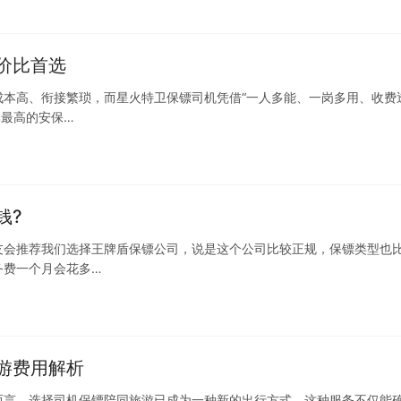
价比首选
成本高、衔接繁琐，而星火特卫保镖司机凭借“一人多能、一岗多用、收费
比最高的安保…
钱?
友会推荐我们选择王牌盾保镖公司，说是这个公司比较正规，保镖类型也
务费一个月会花多…
游费用解析
而言，选择司机保镖陪同旅游已成为一种新的出行方式。这种服务不仅能