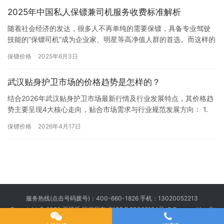
2025年中国私人保镖兼司机服务收费标准解析
随着社会经济的发达，很多人不再单纯的需要保镖，具备专业驾驶
技能的”保镖司机”成为企业家、明星等高净值人群的首选。而这样的
综合型人才价格如何呢？2025年，中…
保镖价格
2025年6月3日
武汉贴身护卫市场的价格趋势是怎样的？
结合2026年武汉贴身护卫市场最新行情及行业发展特点，其价格趋
势主要呈现4大核心走向，贴合市场需求与行业规范发展方向： 1.
整体价格稳中有升，涨幅温和：受市场需求增长（如高端商务…
保镖价格
2026年4月17日
服务热线(点击号码拨号)：
400-660-1826
手机：
13020052213
Copyright © 2020 王牌盾 版权所有
京ICP备20026194号-3
Powered by 北
京王牌盾安全顾问集团有限公司