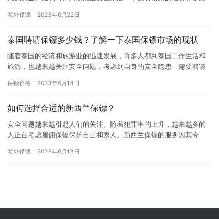
化的人口，也需要保护居民和游客的安全。但是，雇佣保镖是否需
海外保镖
2023年6月22日
要花费…
泰国聘请保镖多少钱？了解一下泰国保镖市场的现状
随着泰国的经济和旅游业的迅速发展，许多人都到泰国工作生活和
旅游，也越来越关注安全问题，考虑到自身的安全隐患，需要聘请
一位保镖。那么，泰国聘请保镖多少钱?这是许多人关心的问题。本
保镖价格
2023年6月14日
文将…
如何选择合适的新西兰保镖？
安全问题越来越引起人们的关注。随着犯罪率的上升，越来越多的
人正在考虑雇佣保镖保护自己和家人。新西兰保镖的服务因其专
业、可靠和高效而备受推崇。但是，如何选择一名合适的保镖呢？
海外保镖
2023年6月13日
以下是一…