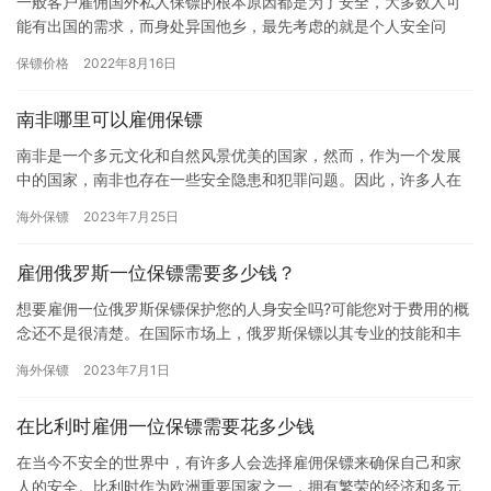
一般客户雇佣国外私人保镖的根本原因都是为了安全，大多数人可
能有出国的需求，而身处异国他乡，最先考虑的就是个人安全问
题！雇佣私人保镖将减少您花在构想您的安全以及您资产安全方法
保镖价格
2022年8月16日
上的时间…
南非哪里可以雇佣保镖
南非是一个多元文化和自然风景优美的国家，然而，作为一个发展
中的国家，南非也存在一些安全隐患和犯罪问题。因此，许多人在
南非旅行或居住期间，都会考虑雇佣保镖来提供必要的安全保障和
海外保镖
2023年7月25日
防范措…
雇佣俄罗斯一位保镖需要多少钱？
想要雇佣一位俄罗斯保镖保护您的人身安全吗?可能您对于费用的概
念还不是很清楚。在国际市场上，俄罗斯保镖以其专业的技能和丰
富的经验备受赞誉。这里给您介绍一下俄罗斯保镖的收费标准。 俄
海外保镖
2023年7月1日
罗…
在比利时雇佣一位保镖需要花多少钱
在当今不安全的世界中，有许多人会选择雇佣保镖来确保自己和家
人的安全。比利时作为欧洲重要国家之一，拥有繁荣的经济和多元