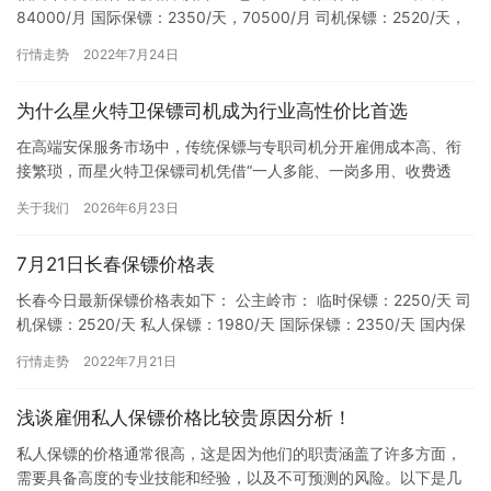
84000/月 国际保镖：2350/天，70500/月 司机保镖：2520/天，
75000/月 明星保镖：2350/…
行情走势
2022年7月24日
为什么星火特卫保镖司机成为行业高性价比首选
在高端安保服务市场中，传统保镖与专职司机分开雇佣成本高、衔
接繁琐，而星火特卫保镖司机凭借“一人多能、一岗多用、收费透
明、全能适配”的核心优势，成为2026年业内公认性价比最高的安
关于我们
2026年6月23日
保…
7月21日长春保镖价格表
长春今日最新保镖价格表如下： 公主岭市： 临时保镖：2250/天 司
机保镖：2520/天 私人保镖：1980/天 国际保镖：2350/天 国内保
镖：2280/天 明星保镖：2350…
行情走势
2022年7月21日
浅谈雇佣私人保镖价格比较贵原因分析！
私人保镖的价格通常很高，这是因为他们的职责涵盖了许多方面，
需要具备高度的专业技能和经验，以及不可预测的风险。以下是几