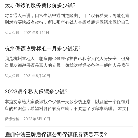
太原保镖的服务费报价多少钱?
对普通人来讲，日常生活中遇到危险由于自己没有功夫，可能会遭
到对方要挟或者劫持，所以那些有钱人会想着雇佣保镖来保护自己
的人身和财产安全，由此看来，保镖是比较危险的职业，那太原保
私人保镖
2021年8月12日
镖的服…
杭州保镖收费标准一月多少钱呢?
我是杭州本地人，想雇佣保镖来保护自己和家人的人身安全，但身
边朋友都说保镖是富人的专属，像我这样经济条件一般的人是雇佣
不起的，所以想问问杭州保镖收费标准一月多少钱呢?有没有雇佣保
私人保镖
2021年8月30日
镖费…
2023请个私人保镖多少钱?
本篇文章给大家谈谈找个保镖一天多少钱正常，以及雇一个保镖对
应的知识点，希望对各位有所帮助，不要忘了收藏本站喔。 本文目
录一览： 1、私人保镖一天费用要多少呢？ 2、请临时保镖多少钱…
保镖价格
2023年5月10日
雇佣宁波王牌盾保镖公司保镖服务费贵不贵?