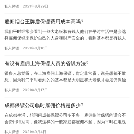
以那些想雇佣保镖的朋友都想提前了解下雇佣保镖费用，究竟温州
私人保镖
2021年8月29日
临时保…
雇佣烟台王牌盾保镖费用成本高吗?
我们平时经常会看到一些大老板和有钱人他们在平时生活中是会选
择雇佣保镖来保护自己的人身和财产安全的，看到基本都是有钱人
才会雇佣保镖，大家会认为保镖是有钱人的专属，其实普通人也可
私人保镖
2021年8月16日
以雇佣…
有没有雇佣上海保镖人员的省钱方法?
很多人总觉得，在上海雇佣上海保镖，肯定非常贵，说是想都不敢
想，因为我们平时看到的的基本都是大明星和大老板才会雇佣保镖
时刻保护自己人身安全。那么，有没有雇佣上海保镖人员的省钱方
私人保镖
2021年8月17日
法? …
成都保镖公司临时雇佣价格是多少?
在成都生活，想问问成都保镖公司多不多，雇佣临时保镖的话会不
会费用特别高，像我这样的一般家庭都雇佣不起，因为平时在电视
上看到都是大明星和大老板身边会跟着保镖，所以觉得雇佣保镖费
私人保镖
2021年9月4日