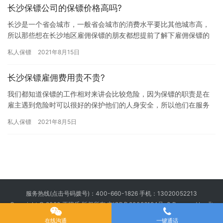
长沙保镖公司的保镖价格高吗?
长沙是一个省会城市，一般省会城市的消费水平要比其他城市高，
所以那些想在长沙地区雇佣保镖的朋友都想提前了解下雇佣保镖的
费用问题，担心雇佣费用太高自己负担不起，究竟长沙保镖公司的
私人保镖
2021年8月15日
保镖价…
长沙保镖雇佣费用贵不贵?
我们都知道保镖的工作相对来讲会比较危险，因为保镖的职责是在
雇主遇到危险时可以很好的保护他们的人身安全，所以他们在服务
期间可能会遇到危险，所以大家会担心雇佣保镖费用比较高，那长
私人保镖
2021年8月5日
沙保镖…
服务热线(点击号码拨号)：
400-660-1826
手机：
13020052213
Copyright © 2020 王牌盾 版权所有
京ICP备20026194号-3
Powered by 北
京王牌盾安全顾问集团有限公司
在线沟通
一键通话