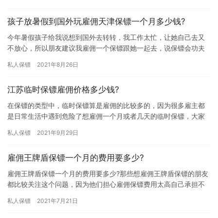
用肯定…
孩子放暑假到国外玩雇佣天津保镖一个月多少钱?
今年暑假孩子给我说想到国外去转转，我工作太忙，让她自己去又
不放心，所以朋友建议我雇佣一个保镖跟她一起去，说保镖会功夫
可以很好的保护孩子的安全，那孩子放暑假到国外玩雇佣天津保镖
私人保镖
2021年8月26日
一个月…
江苏临时保镖雇佣价格多少钱?
在保镖的类型中，临时保镖算是雇佣的比较多的，因为很多雇主都
是日常生活中遇到危险了想雇佣一个月或者几天的临时保镖，大家
在雇佣临时保镖时最关心的问题无非就是临时保镖雇佣价格了，那
私人保镖
2021年9月29日
江苏临…
雇佣王牌盾保镖一个月的费用要多少?
雇佣王牌盾保镖一个月的费用要多少?那些想雇佣王牌盾保镖的朋友
都比较关注这个问题，因为他们担心雇佣保镖费用太高自己承担不
起，所以想提前了解下王牌盾保镖雇佣一个月费用，那雇佣王牌盾
私人保镖
2021年7月21日
保镖…