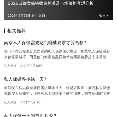
2026成都女保镖收费标准及市场价格客观分析
2026年5月26日 上午10:51
Next
相关推荐
南京私人保镖需要达到哪些要求才算合格?
我们平时会在电影里面看到私人保镖保护雇主，那些私人保镖看起
来都非常魁梧，而且他们都穿着黑西装带着黑墨镜看起来非常酷，
其实保镖不光是外表看着厉害，实际上专业保镖本身就特别厉害，
私人保镖
2022年2月18日
他们必…
私人保镖多少钱一天?
虽然现在私人保镖雇佣需求量非常大，但是多数雇主雇佣私人保镖
都是按天雇佣的，那些对私人保镖不了解的朋友，想在雇佣前了解
下私人保镖雇佣费用，究竟私人保镖多少钱一天?下面我们一起了解
私人保镖
2021年7月19日
下吧…
私人保镖一天的费用多少？