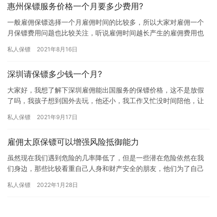
惠州保镖服务价格一个月要多少费用?
一般雇佣保镖选择一个月雇佣时间的比较多，所以大家对雇佣一个
月保镖费用问题也比较关注，听说雇佣时间越长产生的雇佣费用也
越划算，那雇佣一个月保镖价格会不会很高呢?惠州保镖服务价格一
私人保镖
2021年8月16日
个月…
深圳请保镖多少钱一个月?
大家好，我想了解下深圳雇佣能出国服务的保镖价格，这不是放假
了吗，我孩子想到国外去玩，他还小，我工作又忙没时间陪他，让
他自己去国外又担心他的人身安危，听朋友说可以雇佣保镖陪孩子
私人保镖
2021年9月17日
一起去…
雇佣太原保镖可以增强风险抵御能力
虽然现在我们遇到危险的几率降低了，但是一些潜在危险依然在我
们身边，那些比较看重自己人身和财产安全的朋友，他们为了自己
和家人更好的生活会选择雇佣保镖来保护自己，因为雇佣太原保镖
私人保镖
2022年1月28日
可以增…