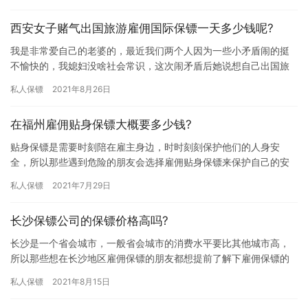
西安女子赌气出国旅游雇佣国际保镖一天多少钱呢?
我是非常爱自己的老婆的，最近我们两个人因为一些小矛盾闹的挺
不愉快的，我媳妇没啥社会常识，这次闹矛盾后她说想自己出国旅
游，由于她一个人没出去过，我担心到国外不安全，所以想问问雇
私人保镖
2021年8月26日
佣保镖…
在福州雇佣贴身保镖大概要多少钱?
贴身保镖是需要时刻陪在雇主身边，时时刻刻保护他们的人身安
全，所以那些遇到危险的朋友会选择雇佣贴身保镖来保护自己的安
全问题，那贴身保镖雇佣费用会不会很高?在福州雇佣贴身保镖大概
私人保镖
2021年7月29日
要多少…
长沙保镖公司的保镖价格高吗?
长沙是一个省会城市，一般省会城市的消费水平要比其他城市高，
所以那些想在长沙地区雇佣保镖的朋友都想提前了解下雇佣保镖的
费用问题，担心雇佣费用太高自己负担不起，究竟长沙保镖公司的
私人保镖
2021年8月15日
保镖价…