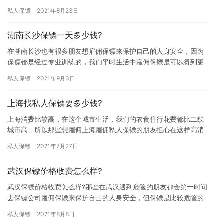
镖来保护自己，但是不知道我雇佣一天可以不可以，下面我们一起
私人保镖
2021年8月23日
来…
湖南长沙保镖一天多少钱?
在湖南长沙也有很多朋友想雇佣保镖来保护自己的人身安全，因为
保镖都是经过专业训练的，我们平时生活中雇佣保镖是可以得到更
好的保护，那湖南长沙保镖一天多少钱?下面大家一起来详细的了解
私人保镖
2021年9月3日
下湖…
上海找私人保镖要多少钱?
上海消费比较高，在这个城市生活，我们的衣食住行花费都比二线
城市高，所以那些想雇佣上海雇佣私人保镖的朋友担心在这样高消
费城市雇佣费用会比较高，那上海找私人保镖要多少钱? 找私人保镖
私人保镖
2021年7月27日
需…
武汉保镖价格收费怎么样?
武汉保镖价格收费怎么样?那些在武汉遇到危险的朋友都会第一时间
去保镖公司雇佣保镖来保护自己的人身安全，但保镖是比较危险的
职业，大家雇佣保镖前又担心雇佣费用太贵，那武汉保镖价格收费
私人保镖
2021年8月8日