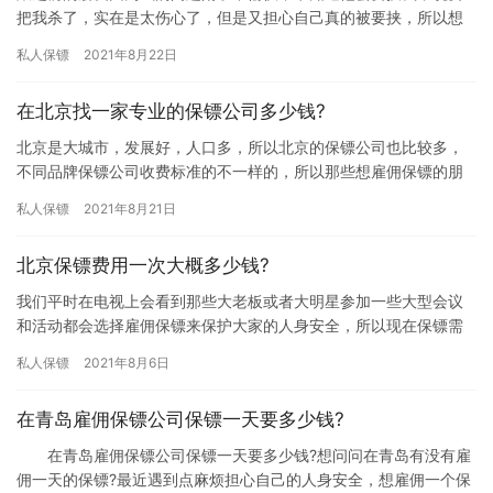
把我杀了，实在是太伤心了，但是又担心自己真的被要挟，所以想
雇佣保镖来保护我自己，听其他人说雇佣保镖费用比较高，那东莞
私人保镖
2021年8月22日
保镖雇…
在北京找一家专业的保镖公司多少钱?
北京是大城市，发展好，人口多，所以北京的保镖公司也比较多，
不同品牌保镖公司收费标准的不一样的，所以那些想雇佣保镖的朋
友都想了解下北京雇佣保镖收费情况，究竟在北京找一家专业的保
私人保镖
2021年8月21日
镖公司…
北京保镖费用一次大概多少钱?
我们平时在电视上会看到那些大老板或者大明星参加一些大型会议
和活动都会选择雇佣保镖来保护大家的人身安全，所以现在保镖需
求量是非常大的，大家在雇佣保镖前都想先了解下雇佣费用问题，
私人保镖
2021年8月6日
那北京…
在青岛雇佣保镖公司保镖一天要多少钱?
在青岛雇佣保镖公司保镖一天要多少钱?想问问在青岛有没有雇
佣一天的保镖?最近遇到点麻烦担心自己的人身安全，想雇佣一个保