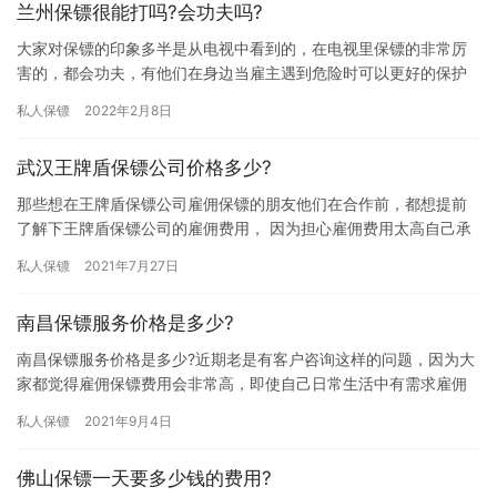
兰州保镖很能打吗?会功夫吗?
大家对保镖的印象多半是从电视中看到的，在电视里保镖的非常厉
害的，都会功夫，有他们在身边当雇主遇到危险时可以更好的保护
雇主人身安全不受伤害，但这也只是在电视上看到的，大家会问“兰
私人保镖
2022年2月8日
州保…
武汉王牌盾保镖公司价格多少?
那些想在王牌盾保镖公司雇佣保镖的朋友他们在合作前，都想提前
了解下王牌盾保镖公司的雇佣费用， 因为担心雇佣费用太高自己承
担不起，究竟武汉王牌盾保镖公司价格多少? 有很多不同品牌的保
私人保镖
2021年7月27日
镖…
南昌保镖服务价格是多少?
南昌保镖服务价格是多少?近期老是有客户咨询这样的问题，因为大
家都觉得雇佣保镖费用会非常高，即使自己日常生活中有需求雇佣
保镖也不担心费用太高自己承担不起，而不敢去了解，其实保镖雇
私人保镖
2021年9月4日
佣费…
佛山保镖一天要多少钱的费用?