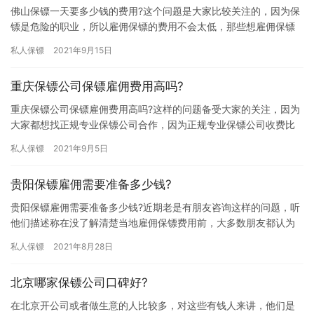
佛山保镖一天要多少钱的费用?这个问题是大家比较关注的，因为保
镖是危险的职业，所以雇佣保镖的费用不会太低，那些想雇佣保镖
的朋友都想提前了解下雇佣保镖费用，究竟佛山保镖一天要多少钱
私人保镖
2021年9月15日
的费…
重庆保镖公司保镖雇佣费用高吗?
重庆保镖公司保镖雇佣费用高吗?这样的问题备受大家的关注，因为
大家都想找正规专业保镖公司合作，因为正规专业保镖公司收费比
较合理不会出现乱收费的问题，那重庆保镖公司保镖雇佣费用高吗?
私人保镖
2021年9月5日
大…
贵阳保镖雇佣需要准备多少钱?
贵阳保镖雇佣需要准备多少钱?近期老是有朋友咨询这样的问题，听
他们描述称在没了解清楚当地雇佣保镖费用前，大多数朋友都认为
雇佣保镖费用很高，一般人是花不起这钱了，所以即使有雇佣需求
私人保镖
2021年8月28日
也不…
北京哪家保镖公司口碑好?
在北京开公司或者做生意的人比较多，对这些有钱人来讲，他们是