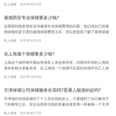
业老板想了解下企业保镖收费标准，那上海企业保镖收费标准是多
私人保镖
2021年9月15日
少钱?…
雇佣西安专业保镖要多少钱?
近期接到很多朋友咨询雇佣专业保镖费用的问题，他们说自己想雇
佣保镖但是又害怕雇佣保镖费用太高，所以想提前了解下雇佣保镖
的价格，究竟雇佣西安专业保镖要多少钱?下面我们一起来详细的了
私人保镖
2021年10月1日
解下…
在上海雇个保镖要多少钱?
上海这个城市每年都会有很多人来这里投资，对那些外地到上海投
资的有钱大老板来讲，在上海找一个保镖可以更好的保护自己人身
和财产安全，但又担心雇佣保镖费用太贵，那在上海雇个保镖要多
私人保镖
2021年7月19日
少钱?…
天津保镖公司保镖服务价高吗?普通人能请的起吗?
天津地区的很多碰到了个人安全危机的人，只要碰到了自己解决不
了的事情之后，肯定会想和当地的富豪或者富商一样雇佣一个天津
保镖公司私人保镖跟着自己。那么，天津保镖公司保镖服务价高吗?
私人保镖
2021年8月17日
普通…