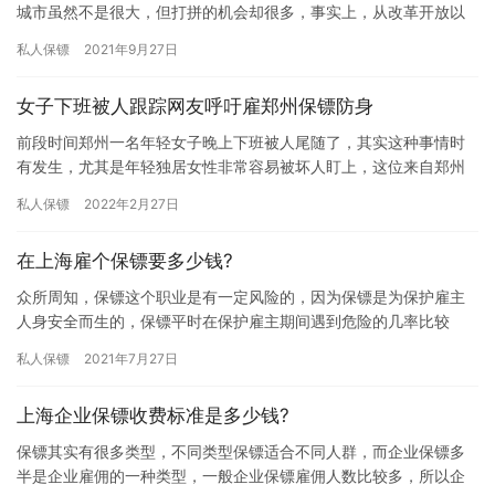
城市虽然不是很大，但打拼的机会却很多，事实上，从改革开放以
来，在深圳升官发财的人不在少数，因此深圳的富豪比例也是众所
私人保镖
2021年9月27日
周知的…
女子下班被人跟踪网友呼吁雇郑州保镖防身
前段时间郑州一名年轻女子晚上下班被人尾随了，其实这种事情时
有发生，尤其是年轻独居女性非常容易被坏人盯上，这位来自郑州
的女性被男子尾随后便选择雇佣专业保镖来保护自己，有了保镖在
私人保镖
2022年2月27日
身边更…
在上海雇个保镖要多少钱?
众所周知，保镖这个职业是有一定风险的，因为保镖是为保护雇主
人身安全而生的，保镖平时在保护雇主期间遇到危险的几率比较
大，所以雇佣保镖的费用自然不低，那在上海雇个保镖要多少钱? 如
私人保镖
2021年7月27日
上海…
上海企业保镖收费标准是多少钱?
保镖其实有很多类型，不同类型保镖适合不同人群，而企业保镖多
半是企业雇佣的一种类型，一般企业保镖雇佣人数比较多，所以企