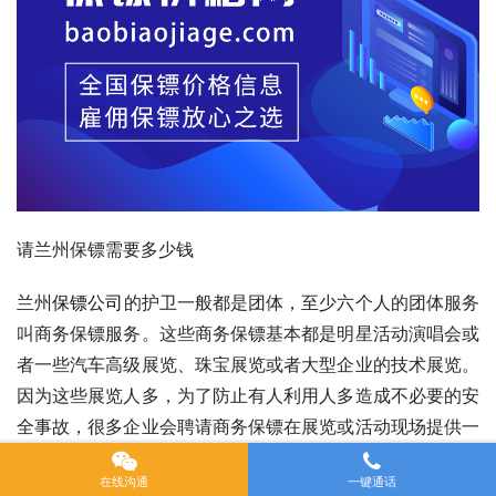
请兰州保镖需要多少钱
兰州
保镖公司
的护卫一般都是团体，至少六个人的团体服务
叫商务保镖服务。这些商务保镖基本都是明星活动演唱会或
者一些汽车高级展览、珠宝展览或者大型企业的技术展览。
因为这些展览人多，为了防止有人利用人多造成不必要的安
全事故，很多企业会聘请商务保镖在展览或活动现场提供一
些保镖服务，维护整体秩序。这种商务保镖其实是按照一个
在线沟通
一键通话
人一天多少钱来计算的。比如六人团队，一个人一天