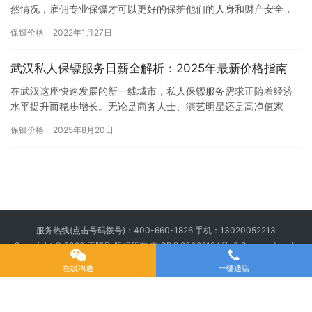
然情况，雇佣专业保镖才可以更好的保护他们的人身和财产安全，
所以雇主才会选择雇佣保镖临时服务，听说长期雇佣保镖比较划
保镖价格
2022年1月27日
算，那西…
武汉私人保镖服务日薪全解析：2025年最新价格指南
在武汉这座快速发展的新一线城市，私人保镖服务需求正随着经济
水平提升而稳步增长。无论是商务人士、演艺明星还是高净值家
庭，都可能面临临时或长期的安保需求。本文将为您详细分析武汉
保镖价格
2025年8月20日
地区私人…
服务热线(点击号码拨号)：
400-660-1826
手机：
13020052213
Copyright © 2020 王牌盾 版权所有
京ICP备20026194号-3
Powered by 北
京王牌盾安全顾问集团有限公司
在线沟通
一键通话