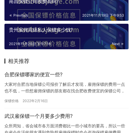
南昌保镖公司收费高吗?
Previous
2021年11月19日 下午9:53
贵州雇佣高级私人保镖多少钱?
2021年11月20日 下午7:16
Next
相关推荐
合肥保镖哪家的便宜一些?
大家对合肥当地保镖公司报价了解后才发现，雇佣保镖的费用一点
也不低，一些想雇佣保镖的朋友都在找合肥收费便宜的保镖公司，
但是由于自己对保镖行业不够了解，所以不知道合肥保镖哪家的便
保镖价格
2022年2月16日
宜一些…
武汉雇保镖一个月要多少费用?
众所周知，省会城市各方面消费都比一些小城市的要高，所以一些
在省会生活的朋友遇到危险想雇佣保镖时也会咨询保镖雇佣费用，