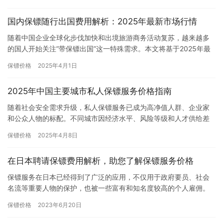
下面将…
国内保镖随行出国费用解析：2025年最新市场行情
随着中国企业全球化步伐加快和出境旅游商务活动复苏，越来越多
的国人开始关注”带保镖出国”这一特殊需求。本文将基于2025年最
新市场数据，为您详细解析国内保镖随…
保镖价格
2025年4月1日
2025年中国主要城市私人保镖服务价格指南
随着社会安全需求升级，私人保镖服务已成为高净值人群、企业家
和公众人物的标配。不同城市因经济水平、风险等级和人才供给差
异，保镖服务费用存在显著区别。本文基于2025年行业调研数据，
保镖价格
2025年4月8日
整…
在日本聘请保镖费用解析，助您了解保镖服务价格
保镖服务在日本已经得到了广泛的应用，不仅用于政府要员、社会
名流等重要人物的保护，也被一些富有和知名度较高的个人雇佣。
然而，聘请保镖究竟需要多少钱呢?以下将解析该行业的费用构成及
保镖价格
2023年6月20日
影响…