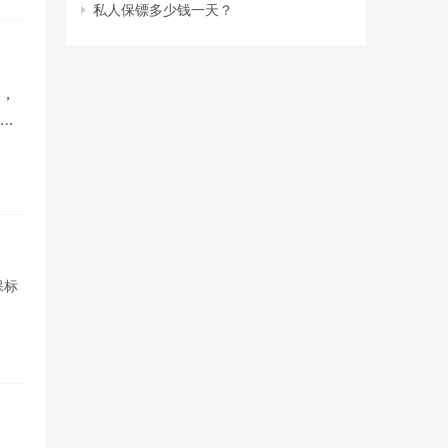
私人保镖多少钱一天？
，
保标