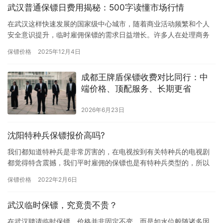
武汉普通保镖日费用揭秘：500字读懂市场行情
在武汉这样快速发展的国家级中心城市，随着商业活动频繁和个人
安全意识提升，临时雇佣保镖的需求日益增长。许多人在处理商务
纠纷、短期贵重物品运输或参加特定活动时，都会关心一个问题：
保镖价格
2025年12月4日
在武汉…
成都王牌盾保镖收费对比同行：中
端价格、顶配服务、长期更省
2026年6月23日
沈阳特种兵保镖报价高吗?
我们都知道特种兵是非常厉害的，在电视按到有关特种兵的电视剧
都觉得特含震撼，我们平时雇佣的保镖也是有特种兵类型的，所以
一些想雇佣保镖的朋友都觉得雇佣特种兵保镖会比较厉害，那沈阳
保镖价格
2022年2月6日
特种兵…
武汉临时保镖，究竟贵不贵？
在武汉聘请临时保镖，价格并非固定不变，而是如水位般随诸多因