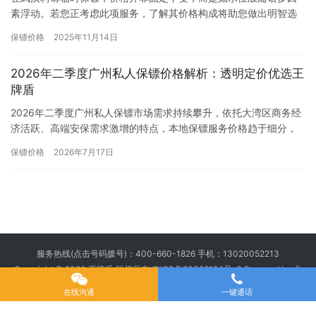
素浮动。若您正考虑此项服务，了解其价格构成将助您做出明智选
择。基础价位：日常与专业的分界普通商务场合的临时保镖，日薪
保镖价格
2025年11月14日
通常在…
2026年二季度广州私人保镖价格解析：透明定价优选王
牌盾
2026年二季度广州私人保镖市场需求持续攀升，依托大湾区商务经
济活跃、高端安保需求激增的特点，本地保镖服务价格趋于细分，
但市场普遍存在定价混乱、高价低配、隐形收费等乱象。综合二季
保镖价格
2026年7月17日
度…
服务热线(点击号码拨号)：
400-660-1826
手机：
13020052213
Copyright © 2020 王牌盾 版权所有
京ICP备20026194号-3
Powered by 北
京王牌盾安全顾问集团有限公司
在线沟通
一键通话