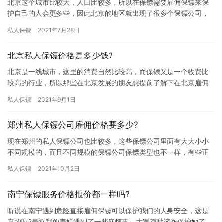
北京这个城市比较大，人口比较多，所以在保镖需要雇佣保镖来保
护自己的人会更多些，因此北京的地区就出现了很多个保镖公司，
在众多保镖公司里面，很多人都说王牌盾不错，那北京王牌盾保镖
私人保镖
2021年7月28日
公司的…
北京私人保镖价格是多少钱?
北京是一线城市，这里的消费自然比较高，而保镖又是一个收费比
较高的行业，所以那些在北京发展的朋友想提前了解下在北京雇佣
保镖的费用问题，究竟北京私人保镖价格是多少钱?下面我们大家一
私人保镖
2021年9月1日
起来…
郑州私人保镖公司雇佣价格要多少?
现在郑州的私人保镖公司也比较多，这些保镖公司里面有大大小小
不同规模的，而且不同规模的保镖公司保镖类型也不一样，有些正
规保镖公司保镖类型非常全，不同类型保镖收费也不一样，所以大
私人保镖
2021年10月2日
家雇佣…
南宁保镖服务价格报价都一样吗?
听说在南宁遇到危险直接雇佣保镖可以保护我们的人身安全，这是
真的吗?最近我的表姐遇到了一些麻烦事，大家都愁该咋保护她了，