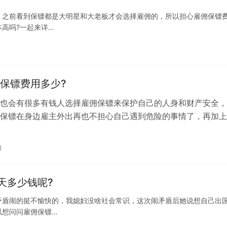
，之前看到保镖都是大明星和大老板才会选择雇佣的，所以担心雇佣保镖
高吗?一起来详…
保镖费用多少?
也会有很多有钱人选择雇佣保镖来保护自己的人身和财产安全，
保镖在身边雇主外出再也不担心自己遇到危险的事情了，再加上
条件好了，雇佣私人保镖的雇主也越来…
日
天多少钱呢?
矛盾闹的挺不愉快的，我媳妇没啥社会常识，这次闹矛盾后她说想自己出
以想问问雇佣保镖…