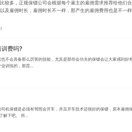
比较多，正规保镖公司会根据每个雇主的雇佣需求推荐给他们合
以及雇佣时长，雇佣时长不一样，那产生的雇佣费用也是不一样
雇佣私人保镖的朋友都比较关注“南昌雇…
日
训费吗?
然也不会具备那么厉害的技能，尤其是那些会功夫的保镖会让大家感到好
专业训练的，那昆…
的司机保镖是必须有驾照会开车，并且开车技术还很好的保镖，原本雇佣
了解下吧。 所…