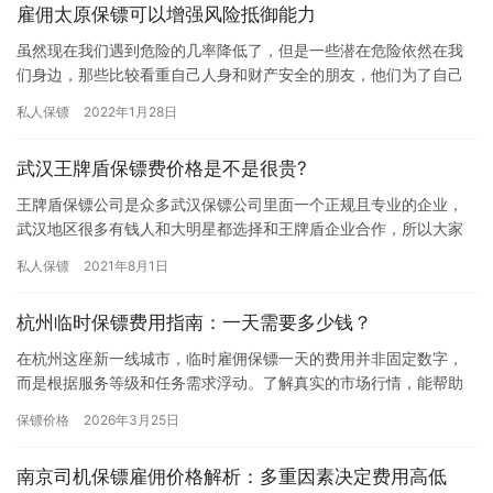
雇佣太原保镖可以增强风险抵御能力
虽然现在我们遇到危险的几率降低了，但是一些潜在危险依然在我
们身边，那些比较看重自己人身和财产安全的朋友，他们为了自己
和家人更好的生活会选择雇佣保镖来保护自己，因为雇佣太原保镖
私人保镖
2022年1月28日
可以增…
武汉王牌盾保镖费价格是不是很贵?
王牌盾保镖公司是众多武汉保镖公司里面一个正规且专业的企业，
武汉地区很多有钱人和大明星都选择和王牌盾企业合作，所以大家
都觉得在武汉雇佣保镖费用会很高，究竟武汉王牌盾保镖费价格是
私人保镖
2021年8月1日
不是很…
杭州临时保镖费用指南：一天需要多少钱？
在杭州这座新一线城市，临时雇佣保镖一天的费用并非固定数字，
而是根据服务等级和任务需求浮动。了解真实的市场行情，能帮助
您在预算与安全需求之间找到最佳平衡点。当前市场主流价格区间
保镖价格
2026年3月25日
根据2…
南京司机保镖雇佣价格解析：多重因素决定费用高低