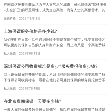
在南京这座兼具商贸活力与人文气息的城市，司机保镖因“驾驶服务
+安全护卫”的双重属性，成为企业高管、商务人士的高频需求。其
雇佣价格并非固定值，受服务时长、保镖资质、任务难度等多重因
保镖价格
2026年3月18日
素…
上海保镖服务价格是多少钱?
我们平时在日常生活中遇到危险不管是在那个城市，找专业保镖才
可以更好的保护自己的人身和财产安全，而上海又是一个高消费城
市，所以一些朋友想问问上海保镖服务价格是多少钱?下面我们大家
私人保镖
2021年9月13日
一起…
深圳保镖公司收费标准是多少?服务费报价多少钱?
网上说保镖雇佣费用特别高，所以那些想雇佣保镖的朋友就想了解
下保镖公司收费标准，看看在他们公司雇佣保镖的服务费报价贵不
贵，究竟深圳保镖公司收费标准是多少?服务费报价多少钱?下面我
私人保镖
2021年7月19日
们一…
在北京雇佣保镖一天要多少钱?
一般人雇佣保镖多数是按天雇佣的，所以在雇佣保镖前想了解清楚