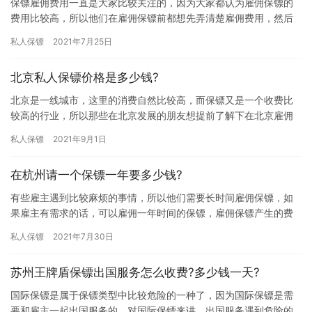
保镖雇佣费用一直是大家比较关注的，因为大家都认为雇佣保镖的
费用比较高，所以他们在雇佣保镖前都想先弄清楚雇佣费用，然后
再选择一个合适的公司合作，究竟正规保镖公司的保镖贵不贵，费
私人保镖
2021年7月25日
用是多…
北京私人保镖价格是多少钱?
北京是一线城市，这里的消费自然比较高，而保镖又是一个收费比
较高的行业，所以那些在北京发展的朋友想提前了解下在北京雇佣
保镖的费用问题，究竟北京私人保镖价格是多少钱?下面我们大家一
私人保镖
2021年9月1日
起来…
在杭州请一个保镖一年要多少钱?
有些雇主遇到比较麻烦的事情，所以他们需要长时间雇佣保镖，如
果雇主有需求的话，可以雇佣一年时间的保镖，雇佣保镖产生的费
用是根据雇佣时长而定的，那在杭州请一个保镖一年要多少钱? 在杭
私人保镖
2021年7月30日
州…
苏州王牌盾保镖出国服务怎么收费?多少钱一天?
国际保镖是属于保镖类型中比较危险的一种了，因为国际保镖是需
要和雇主一起出国服务的，对国际保镖来讲，出国服务遇到危险的