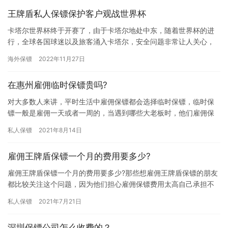
王牌盾私人保镖保护客户观战世界杯
卡塔尔世界杯终于开赛了，由于卡塔尔地处中东，随着世界杯的进
行，全球各国球迷以及旅客涌入卡塔尔，安全问题非常让人关心，
正是在这种强烈的安全需求下，明先生选择了北京王牌盾保镖公
海外保镖
2022年11月27日
司。 明…
在惠州雇佣临时保镖贵吗?
对大多数人来讲，平时生活中雇佣保镖都会选择临时保镖，临时保
镖一般是雇佣一天或者一周的，当遇到哪些大老板时，他们雇佣保
镖可能多半不会选择临时雇佣，那在惠州雇佣临时保镖贵吗?大家一
私人保镖
2021年8月14日
起了…
雇佣王牌盾保镖一个月的费用要多少?
雇佣王牌盾保镖一个月的费用要多少?那些想雇佣王牌盾保镖的朋友
都比较关注这个问题，因为他们担心雇佣保镖费用太高自己承担不
起，所以想提前了解下王牌盾保镖雇佣一个月费用，那雇佣王牌盾
私人保镖
2021年7月21日
保镖…
深圳保镖公司怎么收费的？