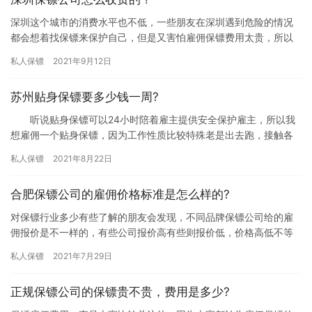
深圳这个城市的消费水平也不低，一些朋友在深圳遇到危险的情况
都会想着找保镖来保护自己，但是又害怕雇佣保镖费用太贵，所以
很多朋友都打电话咨询“深圳保镖公司怎么收费的”，下面我们一起来
私人保镖
2021年9月12日
详…
苏州贴身保镖要多少钱一周?
听说贴身保镖可以24小时陪着雇主提供安全保护雇主，所以我
想雇佣一个贴身保镖，因为工作性质比较特殊老是出去跑，接触各
种各样的人，担心自己的人身安危，那苏州贴身保镖要多少钱一周?
私人保镖
2021年8月22日
下…
合肥保镖公司的雇佣价格标准是怎么样的?
对保镖行业多少有些了解的朋友会发现，不同品牌保镖公司给的雇
佣报价是不一样的，有些公司报价高有些则报价低，价格高低不等
让雇佣保镖的朋友比较迷茫，所以他们想弄清楚“合肥保镖公司的雇
私人保镖
2021年7月29日
佣价…
正规保镖公司的保镖贵不贵，费用是多少?