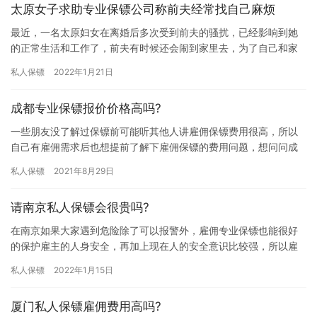
太原女子求助专业保镖公司称前夫经常找自己麻烦
最近，一名太原妇女在离婚后多次受到前夫的骚扰，已经影响到她
的正常生活和工作了，前夫有时候还会闹到家里去，为了自己和家
人的正常生活，在无助的情况下，太原女子雇佣了保镖来保护她的
私人保镖
2022年1月21日
安全。…
成都专业保镖报价价格高吗?
一些朋友没了解过保镖前可能听其他人讲雇佣保镖费用很高，所以
自己有雇佣需求后也想提前了解下雇佣保镖的费用问题，想问问成
都专业保镖报价价格高吗?下面我们一起来详细的了解下吧。 很多成
私人保镖
2021年8月29日
都…
请南京私人保镖会很贵吗?
在南京如果大家遇到危险除了可以报警外，雇佣专业保镖也能很好
的保护雇主的人身安全，再加上现在人的安全意识比较强，所以雇
佣私人保镖的是越来越高，而私人保镖又是比较危险的职业，那请
私人保镖
2022年1月15日
南京私…
厦门私人保镖雇佣费用高吗?