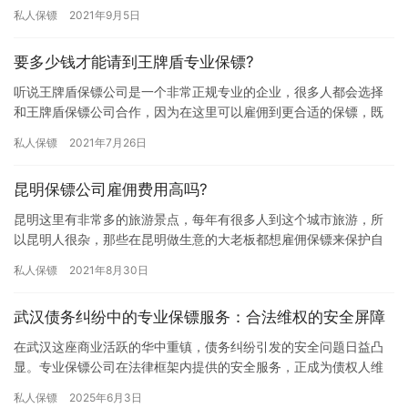
要长时间雇佣保镖的话，当然可以选择按月的方式去雇佣保镖，那
私人保镖
2021年9月5日
大连保…
要多少钱才能请到王牌盾专业保镖?
听说王牌盾保镖公司是一个非常正规专业的企业，很多人都会选择
和王牌盾保镖公司合作，因为在这里可以雇佣到更合适的保镖，既
然王牌盾保镖公司是正规企业，那要多少钱才能请到王牌盾专业保
私人保镖
2021年7月26日
镖? …
昆明保镖公司雇佣费用高吗?
昆明这里有非常多的旅游景点，每年有很多人到这个城市旅游，所
以昆明人很杂，那些在昆明做生意的大老板都想雇佣保镖来保护自
己的人身和财产安全，那昆明保镖公司雇佣费用高吗? 在国内这个大
私人保镖
2021年8月30日
体…
武汉债务纠纷中的专业保镖服务：合法维权的安全屏障
在武汉这座商业活跃的华中重镇，债务纠纷引发的安全问题日益凸
显。专业保镖公司在法律框架内提供的安全服务，正成为债权人维
护权益的重要保障。不同于暴力催收，正规保镖服务通过合法手段
私人保镖
2025年6月3日
为委托…