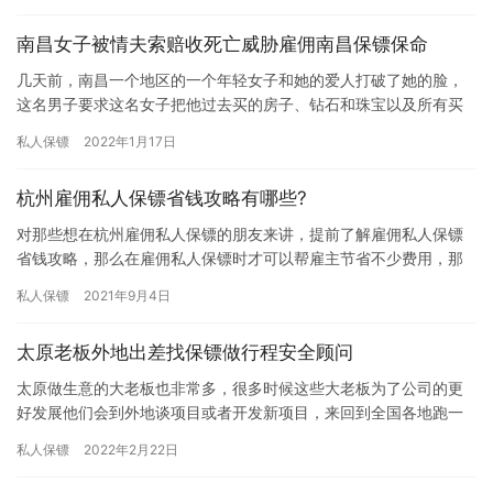
南昌女子被情夫索赔收死亡威胁雇佣南昌保镖保命
几天前，南昌一个地区的一个年轻女子和她的爱人打破了她的脸，
这名男子要求这名女子把他过去买的房子、钻石和珠宝以及所有买
车的钱都还给他，否则她会起诉并把这名女子送进监狱。面对撕破
私人保镖
2022年1月17日
脸后频…
杭州雇佣私人保镖省钱攻略有哪些?
对那些想在杭州雇佣私人保镖的朋友来讲，提前了解雇佣私人保镖
省钱攻略，那么在雇佣私人保镖时才可以帮雇主节省不少费用，那
杭州雇佣私人保镖省钱攻略有哪些?下面我们大家一起来详细的了解
私人保镖
2021年9月4日
下吧…
太原老板外地出差找保镖做行程安全顾问
太原做生意的大老板也非常多，很多时候这些大老板为了公司的更
好发展他们会到外地谈项目或者开发新项目，来回到全国各地跑一
些大老板会担心自己的人身安全，所以他们会选择雇佣保镖来保护
私人保镖
2022年2月22日
自己。…