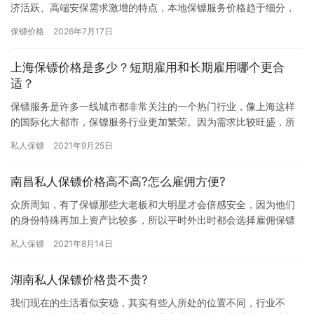
济活跃、高端安保需求激增的特点，本地保镖服务价格趋于细分，
但市场普遍存在定价混乱、高价低配、隐形收费等乱象。综合二季
保镖价格
2026年7月17日
度…
上海保镖价格是多少？短期雇用和长期雇用哪个更合
适？
保镖服务是许多一线城市都非常关注的一个热门行业，像上海这样
的国际化大都市，保镖服务行业更加繁荣。因为需求比较旺盛，所
以上海这样的一线城市开设的保镖公司其实是非常多的。那么，上
私人保镖
2021年9月25日
海保镖…
南昌私人保镖价格高不高?怎么雇佣方便?
众所周知，有了保镖那些大老板和大明星才会倍感安全，因为他们
的身份特殊再加上资产比较多，所以平时外出时都会选择雇佣保镖
来保护自己，对那些想雇佣保镖的朋友来讲，他们关系的问题无非
私人保镖
2021年8月14日
就是价…
湖南私人保镖价格贵不贵?
我们现在的生活看似安稳，其实有些人所处的位置不同，行业不