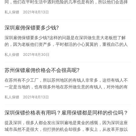
同，他们在平时生活中遇到危险的几率也是有的，所以他们会选择
私人保镖保护自己的人身安全，又担心雇佣私人保镖费用太高，究
私人保镖
2021年8月13日
竟湖南私…
深圳雇佣保镖要多少钱?
深圳雇佣保镖要多少钱?这样的问题是在深圳做生意大老板想了解
的，因为老板他们资产多，平时都活的小心翼翼的，重视自己的人
身和财产安全，所以他们多数都想雇佣保镖来保护自己，那深圳雇
私人保镖
2021年8月30日
佣保镖…
苏州保镖雇佣价格会不会很高呢?
在苏州有不少工厂，所以苏州地区的有钱人非常多，这些有钱人不
一定是当地的，也有很多外地在苏州做生意的有钱人，对外地的有
钱人来讲，他们在这里打拼缺乏安全感，所以会选择雇佣保镖来保
私人保镖
2021年8月13日
护自己…
深圳保镖价格表有用吗？雇用保镖都是同样的价位吗？
提及深圳，很多人都会发出深圳遍地是黄金的感慨，因为深圳这座
城市虽然不是很大，但打拼的机会却很多，事实上，从改革开放以
来，在深圳升官发财的人不在少数，因此深圳的富豪比例也是众所