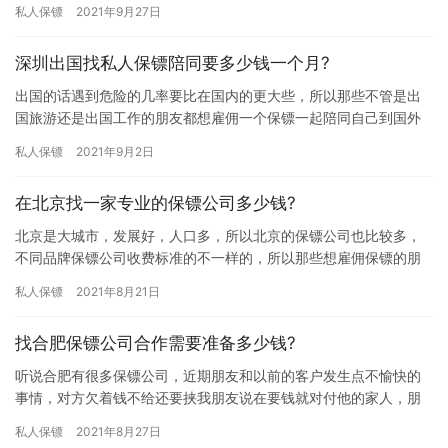
私人保镖
2021年9月27日
周知的…
深圳出国找私人保镖陪同要多少钱一个月?
出国的话遇到危险的几率要比在国内的更大些，所以那些不管是出
国旅游还是出国工作的朋友都想雇佣一个保镖一起陪同自己到国外
去，听说找国际保镖费用比较高，那深圳出国找私人保镖陪同要多
私人保镖
2021年9月2日
少钱一…
在北京找一家专业的保镖公司多少钱?
北京是大城市，发展好，人口多，所以北京的保镖公司也比较多，
不同品牌保镖公司收费标准的不一样的，所以那些想雇佣保镖的朋
友都想了解下北京雇佣保镖收费情况，究竟在北京找一家专业的保
私人保镖
2021年8月21日
镖公司…
找合肥保镖公司合作需要准备多少钱?
听说合肥有很多保镖公司，近期朋友和以前的客户发生点不愉快的
事情，对方欠着钱不给还要挟我朋友说在要钱就对付他的家人，朋
友有些担心想雇佣来保护他的家人，那找合肥保镖公司合作需要准
私人保镖
2021年8月27日
备多少…