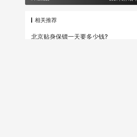
相关推荐
北京贴身保镖一天要多少钱?
其实保镖雇佣费用可以按天、按月或者按年的方式收取
也划算，究竟北京贴身保镖一天要多少钱?下面我们一起
私人保镖
2021年7月28日
专业杭州保镖公司私人保镖报价多少钱
近年来，杭州富人是越来越多，对富人来讲特别特别重
又是专业保护大家人身安全的，所以杭州有钱人想雇佣
私人保镖
2022年1月25日