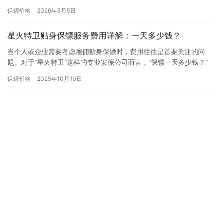
外私家保镖服务，已形成一套精密、透明且高度定制化的专业定价
保镖价格
2026年3月5日
体…
星火特卫贴身保镖服务费用详解：一天多少钱？
当个人或企业需要考虑雇佣贴身保镖时，费用往往是首要关注的问
题。对于“星火特卫”这样的专业安保公司而言，“保镖一天多少钱？”
并没有一个固定的答案，其价格受到多种专业因素的综合影响。了…
保镖价格
2025年10月10日