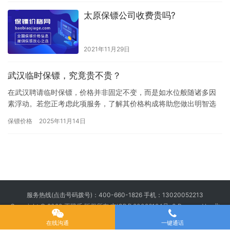
太原保镖公司收费贵吗?
2021年11月29日
武汉临时保镖，究竟贵不贵？
在武汉聘请临时保镖，价格并非固定不变，而是如水位般随诸多因
素浮动。若您正考虑此项服务，了解其价格构成将助您做出明智选
择。基础价位：日常与专业的分界普通商务场合的临时保镖，日薪
保镖价格
2025年11月14日
通常在…
服务热线(点击号码拨号)：
400-660-1826
手机：
13020052213
Copyright © 2020 王牌盾 版权所有
京ICP备20026194号-3
Powered by 北
京王牌盾安全顾问集团有限公司
在线沟通
一键通话